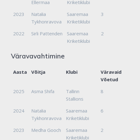
Ellermaa
Kriketiklubi
2023
Natalia
Saaremaa
3
Tykhonravova
Kriketiklubi
2022
Sirli Pattenden
Saaremaa
2
Kriketiklubi
Väravavahtimine
Aasta
Võitja
Klubi
Väravaid
Võetud
2025
Asma Shifa
Tallinn
8
Stallions
2024
Natalia
Saaremaa
6
Tykhonravova
Kriketiklubi
2023
Medha Gooch
Saaremaa
2
Kriketiklubi