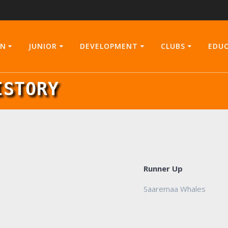
N
JUNIOR
DEVELOPMENT
CLUBS
EDU
ISTORY
Runner Up
Saaremaa Whales