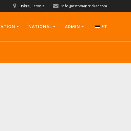
Tiskre, Estonia
info@estoniancricket.com
CATION
NATIONAL
ADMIN
ET