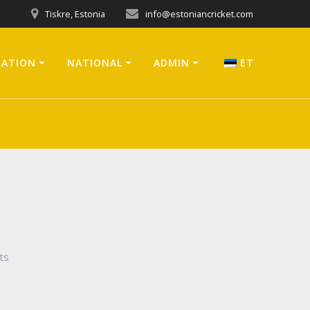
Tiskre, Estonia
info@estoniancricket.com
CATION
NATIONAL
ADMIN
ET
ts