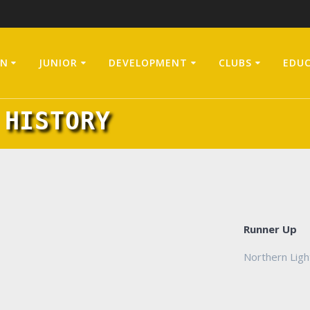
N
JUNIOR
DEVELOPMENT
CLUBS
EDU
 HISTORY
Runner Up
Northern Ligh