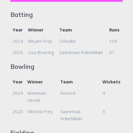
Batting
Year
Winner
Team
Runs
2024
Mirjam Frey
Öökullid
109
2023
Lisa Bowring
Saaremaa Kriketiklubi
67
Bowling
Year
Winner
Team
Wickets
2024
Annemari
Ilvesed
4
Vessik
2023
Viktoria Frey
Saaremaa
5
Kriketiklubi
Fielding