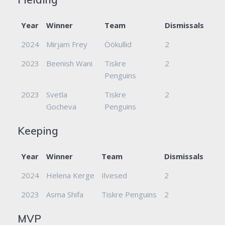
Year
Winner
Team
Dismissals
2024
Mirjam Frey
Öökullid
2
2023
Beenish Wani
Tiskre
2
Penguins
2023
Svetla
Tiskre
2
Gocheva
Penguins
Keeping
Year
Winner
Team
Dismissals
2024
Helena Kerge
Ilvesed
2
2023
Asma Shifa
Tiskre Penguins
2
MVP