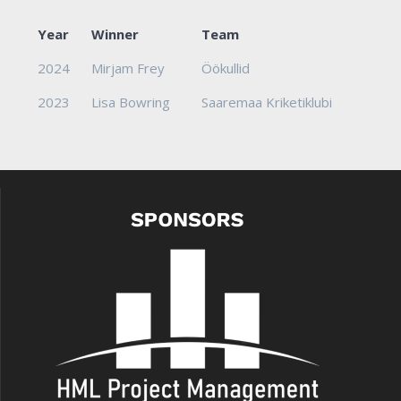
Year
Winner
Team
2024
Mirjam Frey
Öökullid
2023
Lisa Bowring
Saaremaa Kriketiklubi